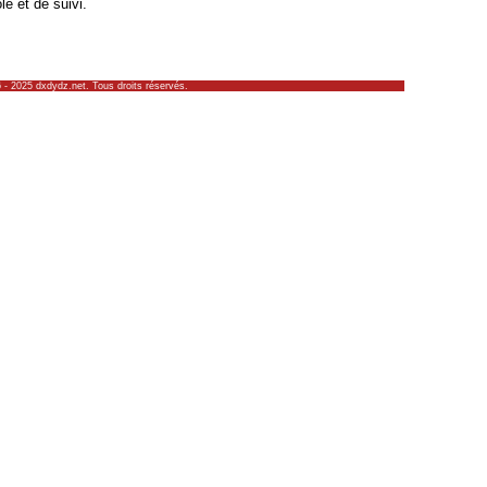
le et de suivi.
 - 2025 dxdydz.net. Tous droits réservés.